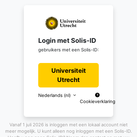
Ga naar hoofdinhoud
Login met Solis-ID
gebruikers met een Solis-ID:
Universiteit
Utrecht
Nederlands ‎(nl)‎
Cookieverklaring
Vanaf 1 juli 2026 is inloggen met een lokaal account niet
meer mogelijk. U kunt alleen nog inloggen met een Solis-ID.